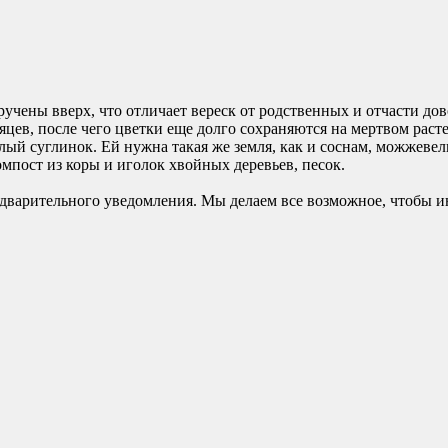
учены вверх, что отличает вереск от родственных и отчасти до
сяцев, после чего цветки еще долго сохраняются на мертвом ра
лый суглинок. Ей нужна такая же земля, как и соснам, можжеве
мпост из коры и иголок хвойных деревьев, песок.
едварительного уведомления. Мы делаем все возможное, чтобы и