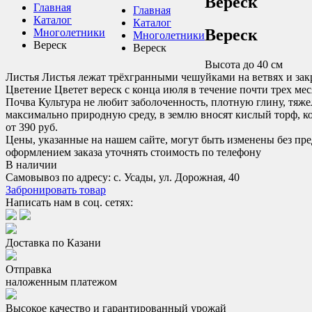
Вереск
Главная
Главная
Каталог
Каталог
Вереск
Многолетники
Многолетники
Вереск
Вереск
Высота до
40 см
Листья
Листья лежат трёхгранными чешуйками на ветвях и закр
Цветение
Цветет вереск с конца июля в течение почти трех ме
Почва
Культура не любит заболоченность, плотную глину, тяже
максимально природную среду, в землю вносят кислый торф, ко
от 390 руб.
Цены, указанные на нашем сайте, могут быть изменены без пр
оформлением заказа уточнять стоимость по телефону
В наличии
Самовывоз по адресу: с. Усады, ул. Дорожная, 40
Забронировать товар
Написать нам в соц. сетях:
Доставка по Казани
Отправка
наложенным платежом
Высокое качество и гарантированный урожай