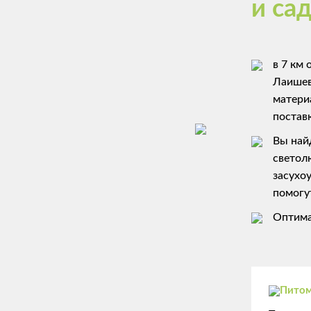
и са
в 7 км 
Лаишев
матери
постав
Вы най
светол
засухо
помогу
Оптима
Питом