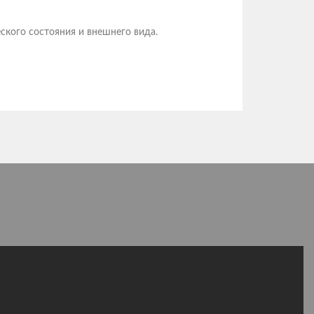
Ландшафт
ского состояния и внешнего вида.
Полный комп
Подробне