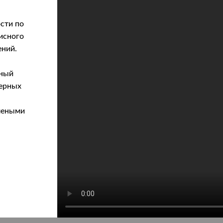
сти по
исного
ений.
тный
мерных
елеными