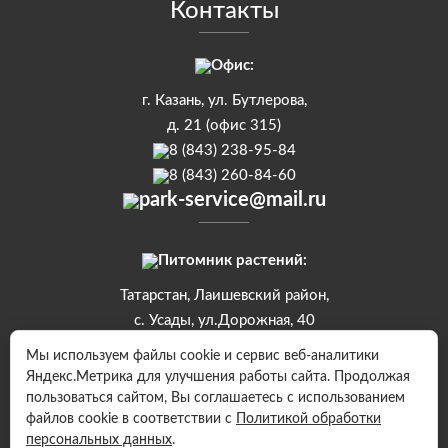
Контакты
Офис:
г. Казань, ул. Бутлерова,
д. 21 (офис 315)
8 (843) 238-95-84
8 (843) 260-84-60
park-service@mail.ru
Питомник растений:
Татарстан, Лаишевский район,
с. Усады, ул.Дорожная, 40
8 (843) 250-10-90
Мы используем файлы cookie и сервис веб-аналитики
Яндекс.Метрика для улучшения работы сайта. Продолжая
пользоваться сайтом, Вы соглашаетесь с использованием
1997 - 2025 © ООО “ПАРК-СЕРВИС”
файлов cookie в соответствии с
Политикой обработки
Правила обработки персональных данных
персональных данных
.