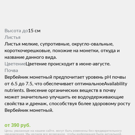
Высота до
15 см
Листья
Листья мелкие, супротивные, округло-овальные,
короткочерешковые, похожие на монетки, откуда и
название данного вида.
Цветение
Цветение происходит в июне-августе.
Почва
Вербейник монетный предпочитает уровень pH почвы
от 6.5 до 7.5, что обеспечивает оптимальноеAvailability
nutrients. Внесение органических веществ в почву
может значительно улучшить ее водоудерживающие
свойства и дренаж, способствуя более здоровому росту
Вербейник монетный.
от 390 руб.
Цены, указанные на нашем сайте, могут быть изменены без предварительного
уведомления. Мы делаем все возможное, чтобы информация была актуальной,