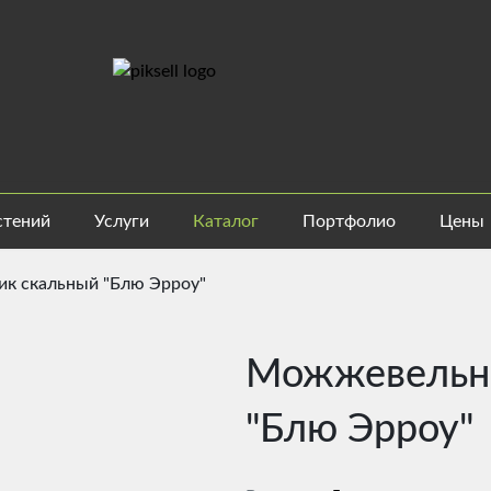
стений
Услуги
Каталог
Портфолио
Цены
к скальный "Блю Эрроу"
Можжевельн
"Блю Эрроу"