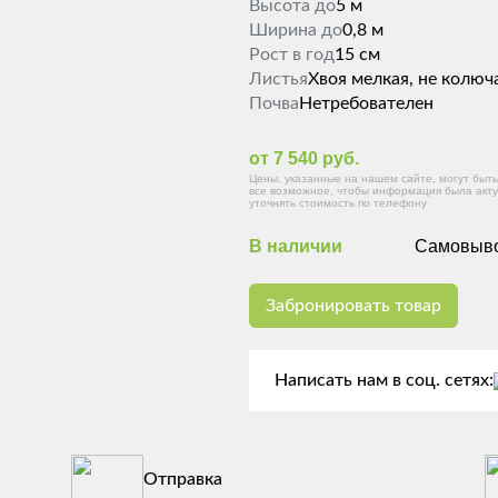
Высота до
5 м
Ширина до
0,8 м
Рост в год
15 см
Листья
Хвоя мелкая, не колюч
Почва
Нетребователен
от 7 540 руб.
Цены, указанные на нашем сайте, могут бы
все возможное, чтобы информация была акту
уточнять стоимость по телефону
В наличии
Самовывоз
Забронировать товар
Написать нам в соц. сетях:
Отправка