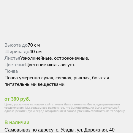
Высота до
70 см
Ширина до
40 см
Листья
Узколинейные, остроконечные.
Цветение
Цветение июль-август.
Почва
Почва умеренно сухая, свежая, рыхлая, богатая
питательными веществами.
от 390 руб.
Цены, указанные на нашем сайте, могут быть изменены без предварительного
уведомления. Мы делаем все возможное, чтобы информация была актуальной,
однако рекомендуем перед оформлением заказа уточнять стоимость по телефону
В наличии
Самовывоз по адресу: с. Усады, ул. Дорожная, 40