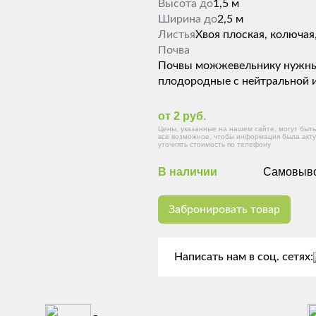
Высота до
1,5 м
Ширина до
2,5 м
Листья
Хвоя плоская, колючая
Почва
Почвы можжевельнику нужны 
плодородные с нейтральной ил
от 2 руб.
Цены, указанные на нашем сайте, могут бы
все возможное, чтобы информация была акту
уточнять стоимость по телефону
В наличии
Самовывоз
Забронировать товар
Написать нам в соц. сетях: