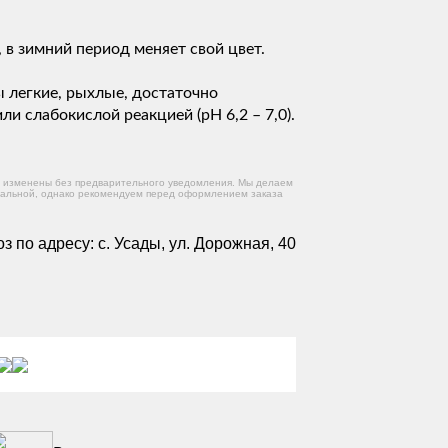
, в зимний период меняет свой цвет.
легкие, рыхлые, достаточно
и слабокислой реакцией (рН 6,2 – 7,0).
ть изменены без предварительного уведомления. Мы делаем
альной, однако рекомендуем перед оформлением заказа
 по адресу: с. Усады, ул. Дорожная, 40