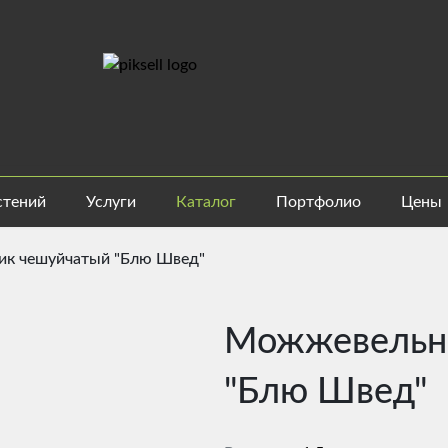
стений
Услуги
Каталог
Портфолио
Цены
к чешуйчатый "Блю Швед"
Можжевельн
"Блю Швед"